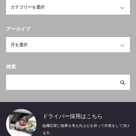
OPEN
HOME
ホーム
アーカイブ
ABOUT US
森商事について
OPEN
BUSINESS
事業内容
COMPANY
会社概要
検索
CONTACT
お問い合わせ
ドライバー採用はこちら
臨機応変に物事を考え向上心を持って作業をして頂け
る方。