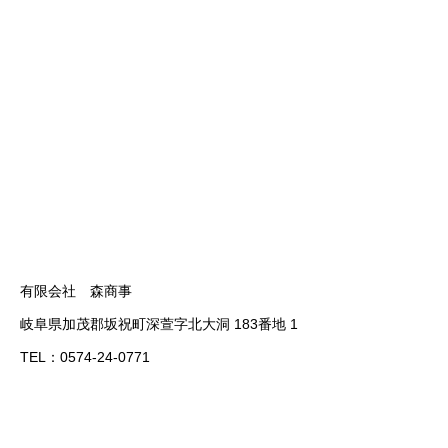
HOME
ホーム
ABOUT US
森商事について
BUSINESS
事業内容
有限会社 森商事
COMPANY
会社概要
岐阜県加茂郡坂祝町深萱字北大洞 183番地 1
TEL：0574-24-0771
CONTACT
お問い合わせ