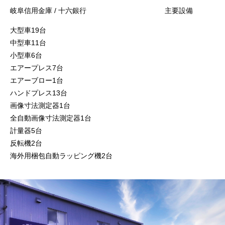
岐阜信用金庫 / 十六銀行
主要設備
大型車19台
中型車11台
小型車6台
エアープレス7台
エアーブロー1台
ハンドプレス13台
画像寸法測定器1台
全自動画像寸法測定器1台
計量器5台
反転機2台
海外用梱包自動ラッピング機2台