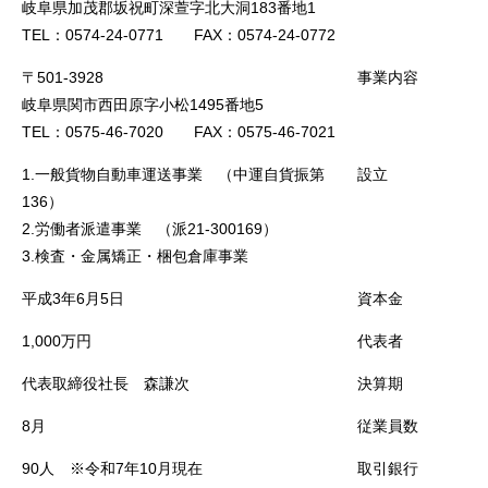
岐阜県加茂郡坂祝町深萱字北大洞183番地1
TEL：0574-24-0771 FAX：0574-24-0772
〒501-3928
事業内容
岐阜県関市西田原字小松1495番地5
TEL：0575-46-7020 FAX：0575-46-7021
1.一般貨物自動車運送事業 （中運自貨振第
設立
136）
2.労働者派遣事業 （派21-300169）
3.検査・金属矯正・梱包倉庫事業
平成3年6月5日
資本金
1,000万円
代表者
代表取締役社長 森謙次
決算期
8月
従業員数
90人 ※令和7年10月現在
取引銀行